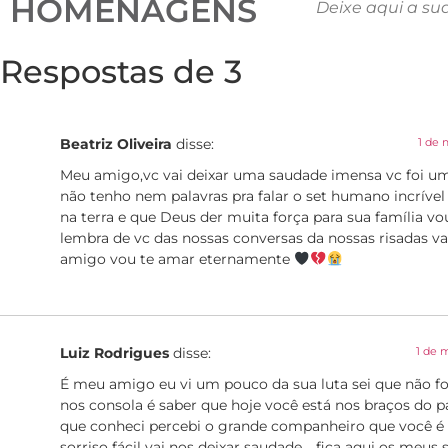
HOMENAGENS
Deixe aqui a su
Respostas de 3
Beatriz Oliveira
disse:
1 de 
Meu amigo,vc vai deixar uma saudade imensa vc foi um
não tenho nem palavras pra falar o set humano incrível 
na terra e que Deus der muita força para sua família 
lembra de vc das nossas conversas da nossas risadas v
amigo vou te amar eternamente
Luiz Rodrigues
disse:
1 de 
É meu amigo eu vi um pouco da sua luta sei que não fo
nos consola é saber que hoje você está nos braços do 
que conheci percebi o grande companheiro que você é
sorriso fácil vai nos deixar saudade .. fica aqui os meus