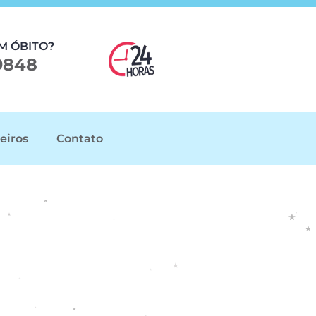
M ÓBITO?
9848
eiros
Contato