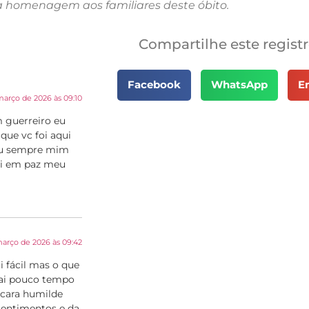
a homenagem aos familiares deste óbito.
Compartilhe este regist
Facebook
WhatsApp
E
março de 2026 às 09:10
 guerreiro eu
que vc foi aqui
vou sempre mim
ai em paz meu
março de 2026 às 09:42
i fácil mas o que
pai pouco tempo
 cara humilde
 sentimentos e da