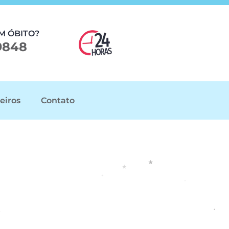
M ÓBITO?
9848
eiros
Contato