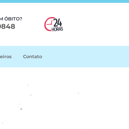
M ÓBITO?
9848
eiros
Contato