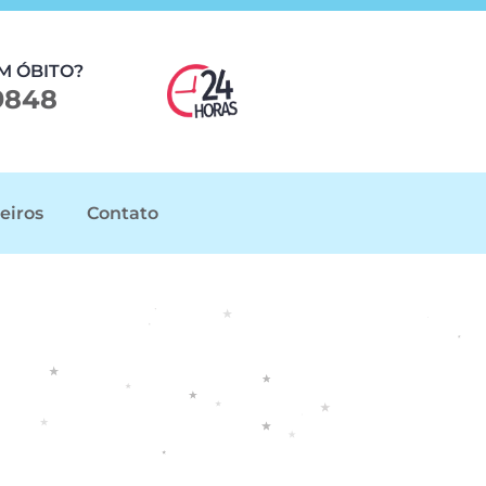
M ÓBITO?
9848
eiros
Contato