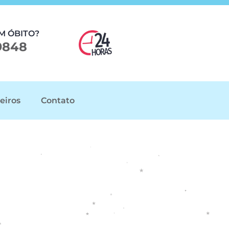
M ÓBITO?
9848
eiros
Contato