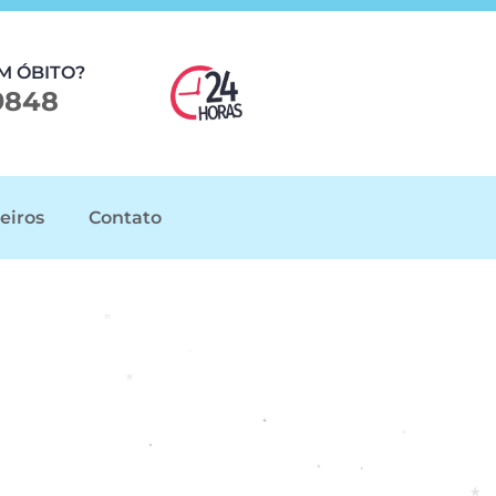
M ÓBITO?
9848
eiros
Contato