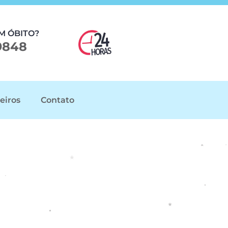
M ÓBITO?
9848
eiros
Contato