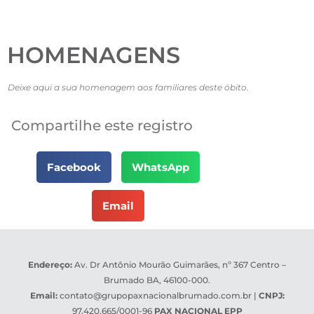
HOMENAGENS
Deixe aqui a sua homenagem aos familiares deste óbito.
Compartilhe este registro
Facebook
WhatsApp
Email
Endereço:
Av. Dr Antônio Mourão Guimarães, nº 367 Centro –
Brumado BA, 46100-000.
Email:
contato@grupopaxnacionalbrumado.com.br
|
CNPJ:
97.420.665/0001-96
PAX NACIONAL EPP