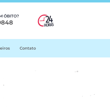
M ÓBITO?
9848
eiros
Contato