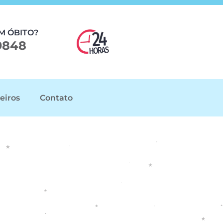
M ÓBITO?
9848
eiros
Contato