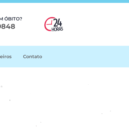
M ÓBITO?
9848
eiros
Contato