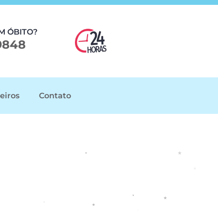
M ÓBITO?
9848
eiros
Contato