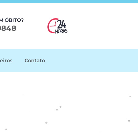
M ÓBITO?
9848
eiros
Contato