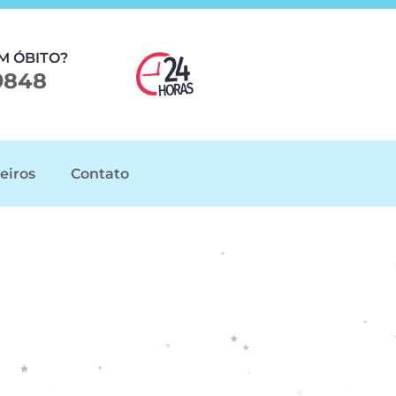
M ÓBITO?
9848
eiros
Contato