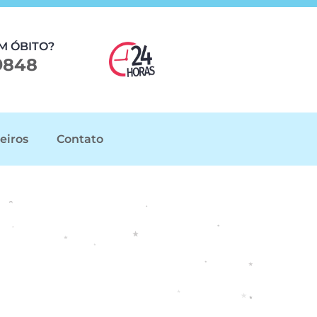
M ÓBITO?
9848
eiros
Contato