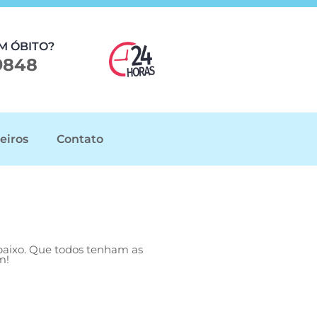
M ÓBITO?
9848
eiros
Contato
abaixo. Que todos tenham as
m!