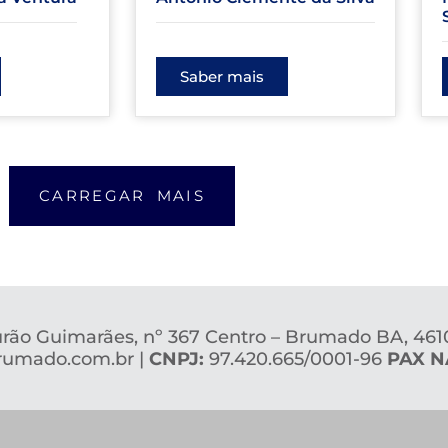
Saber mais
CARREGAR MAIS
urão Guimarães, nº 367 Centro – Brumado BA, 461
rumado.com.br
|
CNPJ:
97.420.665/0001-96
PAX N